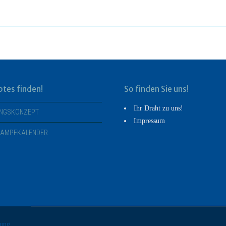
btes finden!
So finden Sie uns!
Ihr Draht zu uns!
INGSKONZEPT
Impressum
KAMPFKALENDER
lung