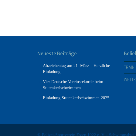
Neueste Beiträge
Belie
Abzeichentag am 21. März – Herzliche
TRAIN
Einladung
WETT
Vier Deutsche Vereinsrekorde beim
Stutenkerlschwimmen
Einladung Stutenkerlschwimmen 2025
© Polizei-Sportverein Essen 1922 e. V. - Schwimmabtei