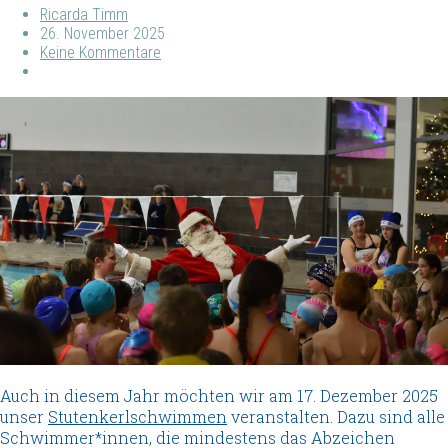
Ricarda Timm
26. November 2025
Keine Kommentare
Auch in diesem Jahr möchten wir am 17. Dezember 2025
unser
Stutenkerlschwimmen
veranstalten. Dazu sind alle
Schwimmer*innen, die mindestens das Abzeichen