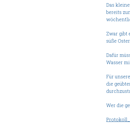
Das klein
bereits zu
wöchentli
Zwar gibt
süße Oster
Dafür müss
Wasser mi
Für unsere
die geübte
durchzust
Wer die g
Protokol