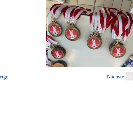
rige
Nächste
s