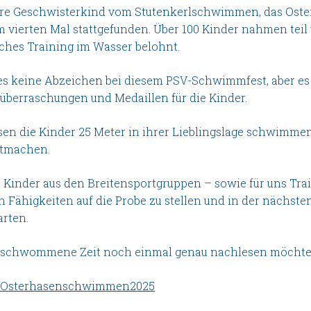
ere Geschwisterkind vom Stutenkerlschwimmen, das Oste
m vierten Mal stattgefunden. Über 100 Kinder nahmen teil 
ches Training im Wasser belohnt.
 es keine Abzeichen bei diesem PSV-Schwimmfest, aber es
überraschungen und Medaillen für die Kinder.
en die Kinder 25 Meter in ihrer Lieblingslage schwimmen 
tmachen.
 Kinder aus den Breitensportgruppen – sowie für uns Tra
n Fähigkeiten auf die Probe zu stellen und in der nächst
arten.
eschwommene Zeit noch einmal genau nachlesen möchte, k
l_Osterhasenschwimmen2025